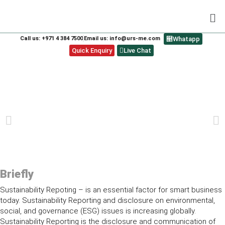
Call us: +971 4 384 7500
Email us: info@urs-me.com
Whatapp
Quick Enquiry
Live Chat
SUSTAINABILITY REPORTING
PREVIOUS
NEXT
Briefly
Sustainability Repoting – is an essential factor for smart business
today. Sustainability Reporting and disclosure on environmental,
social, and governance (ESG) issues is increasing globally.
Sustainability Reporting is the disclosure and communication of