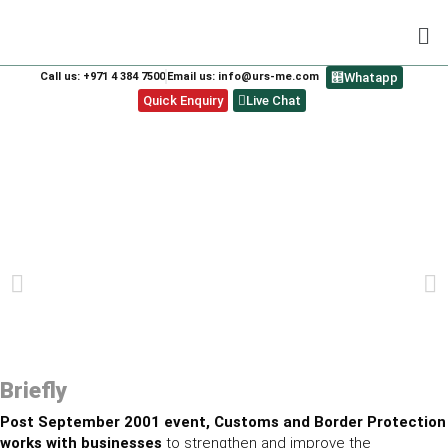
Call us: +971 4 384 7500
Email us: info@urs-me.com
Whatapp
Quick Enquiry
Live Chat
CTPAT – CUSTOMS TRADE
PARTNERSHIP AGAINST TERRORISM
AUDITS
PREVIOUS
NEXT
Briefly
Post September 2001 event, Customs and Border Protection
works with businesses
to strengthen and improve the