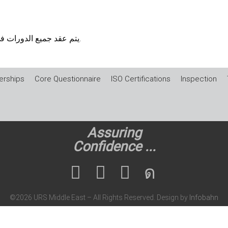
يتم عقد جميع الدورات في الفنادق ويمكن عقدها في مباني العملاء إذا لزم الأمر.
rships
Core Questionnaire
ISO Certifications
Inspection
Assuring
Confidence ...
©2026 URS Middle East – All Rights Reserved. Design by
Infobahn
ns
|
Accreditations
|
Appeals and Complaints
|
Training
|
Privacy
|
Logos a