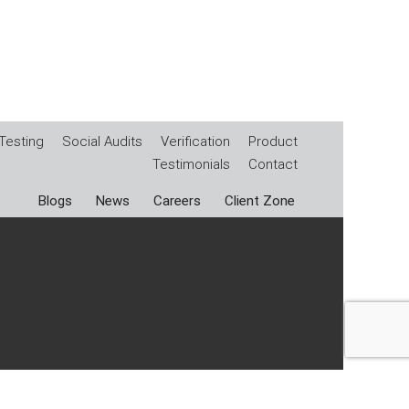
Testing
Social Audits
Verification
Product
Testimonials
Contact
Blogs
News
Careers
Client Zone
nd Regulations
|
Policy
|
DDA
|
Extraordinary Events