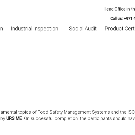
Head Office in t
Call us: +971 
on
Industrial Inspection
Social Audit
Product Certi
ISO 22000 AWARENESS TRAINING
fundamental topics of Food Safety Management Systems and the ISO 2
 by
URS ME
. On successful completion, the participants should ha