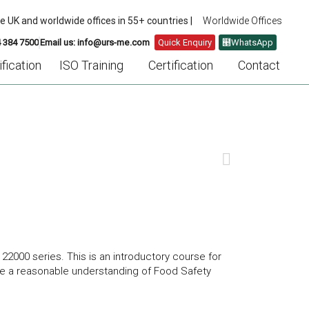
he UK and worldwide offices in 55+ countries |
Worldwide Offices
4 384 7500
Email us: info@urs-me.com
Quick Enquiry
WhatsApp
fication
ISO Training
Certification
Contact
NEXT
2000 series. This is an introductory course for
ve a reasonable understanding of Food Safety