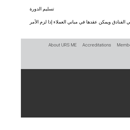
تسليم الدورة
About URS ME
Accreditations
Membe
Published Materials
|
Scheme Rules and Regulatio